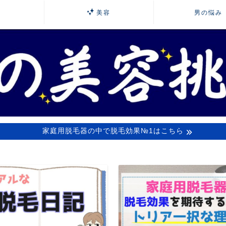
毛
美容
男の悩み
家庭用脱毛器の中で脱毛効果№1はこちら